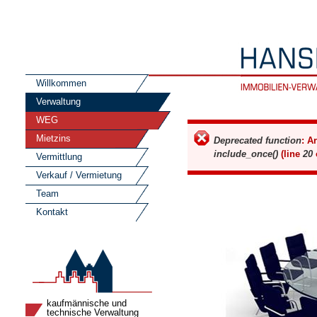
Willkommen
Verwaltung
WEG
Mietzins
Fehlermeldung
Deprecated function
: A
include_once()
(line
20
Vermittlung
Verkauf / Vermietung
Team
Kontakt
kaufmännische und
technische Verwaltung